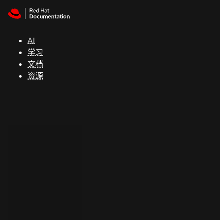
Skip to navigation
Skip to content
支
持
AI
学习
控制台
文档
（Console）
资源
开
发
人
员
开
始
试
用
联