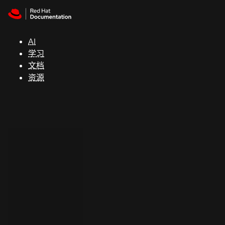
Skip to navigation
Skip to content
支
持
AI
学习
控制台
文档
（Console）
资源
开
发
人
员
开
始
试
用
联