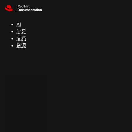
Skip to navigation
Skip to content
支
持
AI
学习
控制台
文档
（Console）
资源
开
发
人
员
开
始
试
用
联