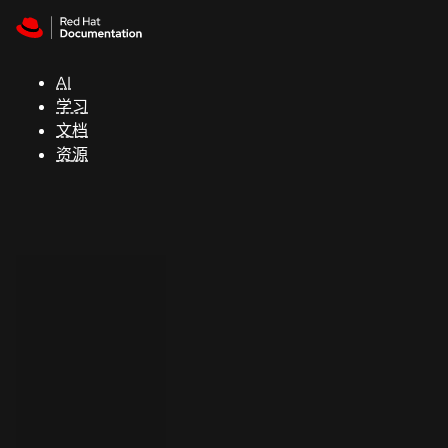
Skip to navigation
Skip to content
支
持
AI
学习
控制台
文档
（Console）
资源
开
发
人
员
开
始
试
用
联