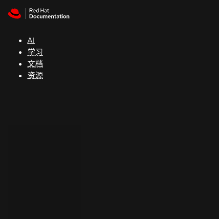
Skip to navigation
Skip to content
支
持
AI
学习
控制台
文档
（Console）
资源
开
发
人
员
开
始
试
用
联