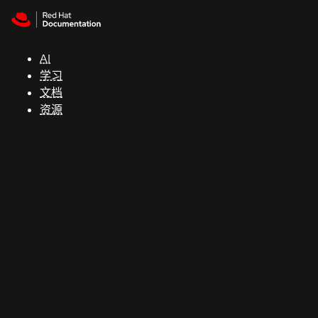
Skip to navigation
Skip to content
支
持
AI
学习
控制台
文档
（Console）
资源
开
发
人
员
开
始
试
用
联