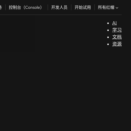
所有红帽
持
控制台（Console）
开发人员
开始试用
AI
支
学习
持
文档
资源
（
开
发
人
员
开
始
试
用