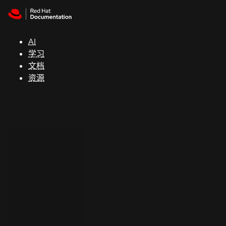
Skip to navigation
Skip to content
支
持
AI
学习
控制台
文档
（Console）
资源
开
发
人
员
开
始
试
用
联