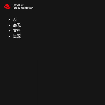
Skip to navigation
Skip to content
支
持
AI
学习
控制台
文档
（Console）
资源
开
发
人
员
开
始
试
用
联