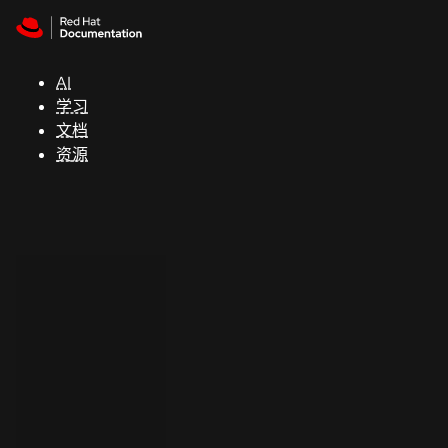
Skip to navigation
Skip to content
支
持
AI
学习
控制台
文档
（Console）
资源
开
发
人
员
开
始
试
用
联