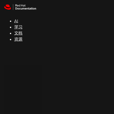
Skip to navigation
Skip to content
支
持
AI
学习
控制台
文档
（Console）
资源
开
发
人
员
开
始
试
用
联