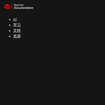
Skip to navigation
Skip to content
支
持
AI
学习
控制台
文档
（Console）
资源
开
发
人
员
开
始
试
用
联