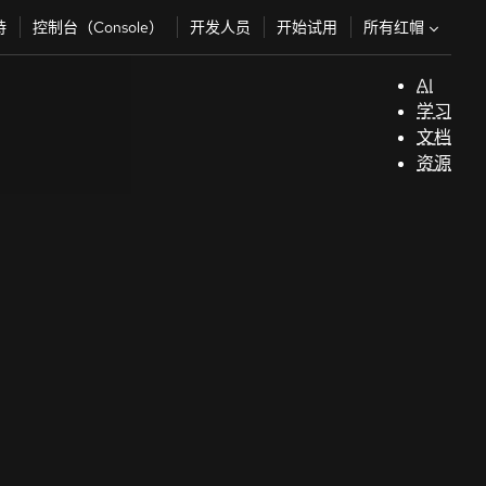
所有红帽
持
控制台（Console）
开发人员
开始试用
AI
支
学习
持
文档
资源
（
开
发
人
员
开
始
试
用