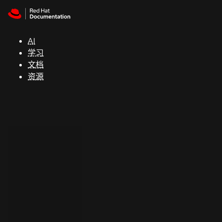
Skip to navigation
Skip to content
支
持
AI
学习
控制台
文档
（Console）
资源
开
发
人
员
开
始
试
用
联