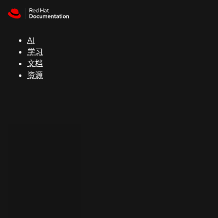
Skip to navigation
Skip to content
支
持
AI
学习
控制台
文档
（Console）
资源
开
发
人
员
开
始
试
用
联