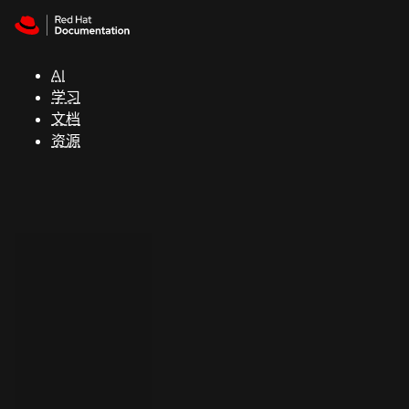
Skip to navigation
Skip to content
支
持
AI
学习
控制台
文档
（Console）
资源
开
发
人
员
开
始
试
用
联