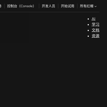
所有红帽
持
控制台（Console）
开发人员
开始试用
AI
支
学习
持
文档
资源
（
开
发
人
员
开
始
试
用