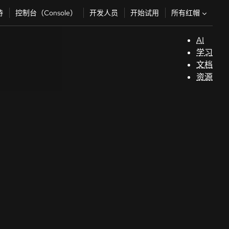
所有红帽
持
控制台（Console）
开发人员
开始试用
AI
支
学习
持
文档
资源
（
开
发
人
员
开
始
试
用