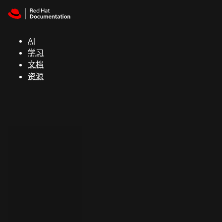
Skip to navigation
Skip to content
支
持
AI
学习
控制台
文档
（Console）
资源
开
发
人
员
开
始
试
用
联