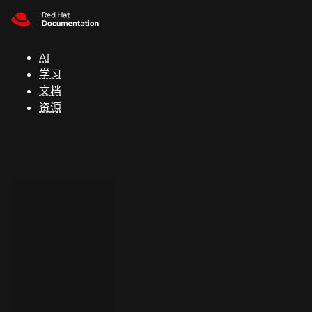
Skip to navigation
Skip to content
支
持
AI
学习
控制台
文档
（Console）
资源
开
发
人
员
开
始
试
用
联