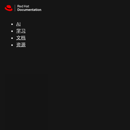
Skip to navigation
Skip to content
支
持
AI
学习
控制台
文档
（Console）
资源
开
发
人
员
开
始
试
用
联