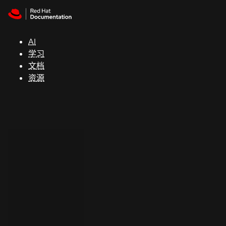
Skip to navigation
Skip to content
支
持
AI
学习
控制台
文档
（Console）
资源
开
发
人
员
开
始
试
用
联