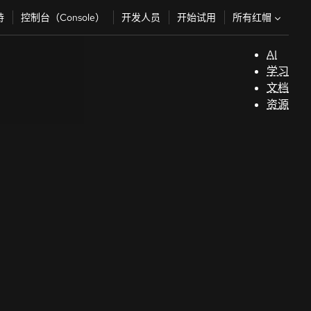
所有红帽
持
控制台（Console）
开发人员
开始试用
AI
支
学习
持
文档
资源
（
开
发
人
员
开
始
试
用