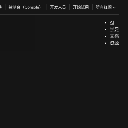
所有红帽
持
控制台（Console）
开发人员
开始试用
AI
支
学习
持
文档
资源
（
开
发
人
员
开
始
试
用