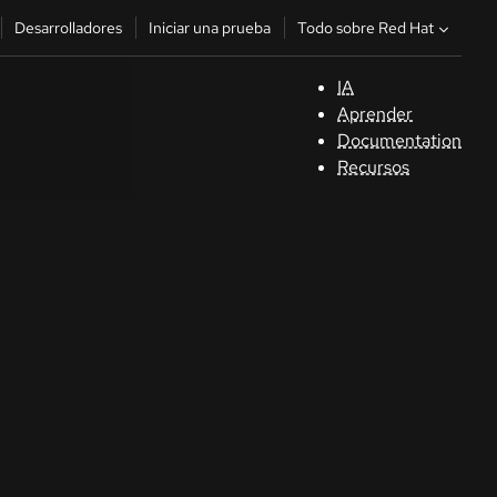
Todo sobre Red Hat
Desarrolladores
Iniciar una prueba
IA
A
Aprender
Documentation
C
Recursos
De
In
p
C
Sele
su i