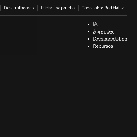
Todo sobre Red Hat
Desarrolladores
Iniciar una prueba
IA
A
Aprender
Documentation
C
Recursos
De
In
p
C
Sele
su i