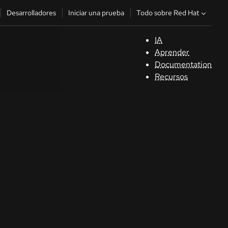
Todo sobre Red Hat
Desarrolladores
Iniciar una prueba
IA
A
Aprender
Documentation
C
Recursos
De
In
p
C
Sele
su i