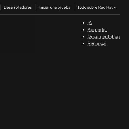
Todo sobre Red Hat
Desarrolladores
Iniciar una prueba
IA
A
Aprender
Documentation
C
Recursos
De
In
p
C
Sele
su i