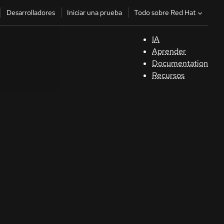
Todo sobre Red Hat
Desarrolladores
Iniciar una prueba
IA
A
Aprender
Documentation
C
Recursos
De
In
p
C
Sele
su i