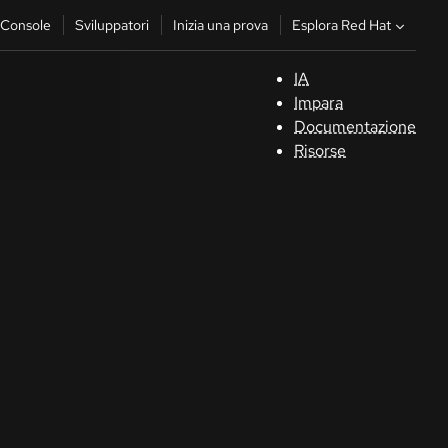
Esplora Red Hat
Console
Sviluppatori
Inizia una prova
IA
S
Impara
Documentazione
C
Risorse
Sv
In
u
pr
Co
Sele
la li