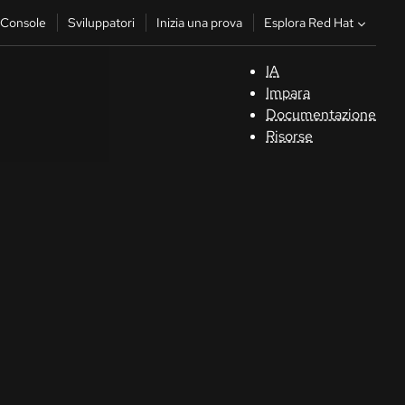
Esplora Red Hat
Console
Sviluppatori
Inizia una prova
IA
S
Impara
Documentazione
C
Risorse
Sv
In
u
pr
Co
Sele
la li