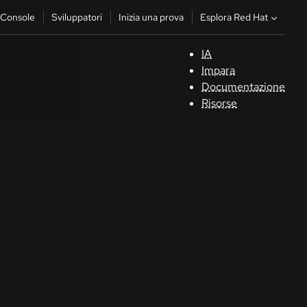
Esplora Red Hat
Console
Sviluppatori
Inizia una prova
IA
S
Impara
Documentazione
C
Risorse
Sv
In
u
pr
Co
Sele
la li