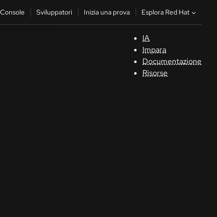
Esplora Red Hat
Console
Sviluppatori
Inizia una prova
IA
S
Impara
Documentazione
C
Risorse
Sv
In
u
pr
Co
Sele
la li