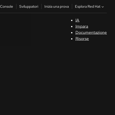
Esplora Red Hat
Console
Sviluppatori
Inizia una prova
IA
S
Impara
Documentazione
C
Risorse
Sv
In
u
pr
Co
Sele
la li