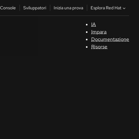
Esplora Red Hat
Console
Sviluppatori
Inizia una prova
IA
S
Impara
Documentazione
C
Risorse
Sv
In
u
pr
Co
Sele
la li