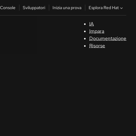
Esplora Red Hat
Console
Sviluppatori
Inizia una prova
IA
S
Impara
Documentazione
C
Risorse
Sv
In
u
pr
Co
Sele
la li