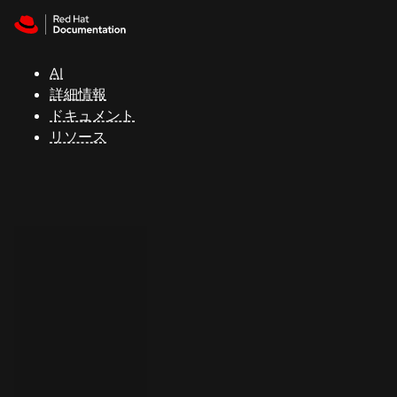
Skip to navigation
Skip to content
サ
ポ
ー
AI
ト
詳細情報
ドキュメント
リソース
コ
ン
ソ
ー
ル
開
発
者
ト
ラ