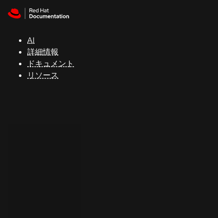
Skip to navigation
Skip to content
サ
ポ
ー
AI
ト
詳細情報
ドキュメント
リソース
コ
ン
ソ
ー
ル
開
発
者
ト
ラ