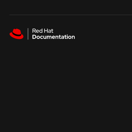
Skip to navigation
Skip to content
Featured links
人気のドキュメント
Red Hat AI
Red Hat Enterprise Linux
Red Hat OpenShift Container Platform
Red Hat Ansible Automation Platform
Red Hat OpenShift Service on AWS
すべてのドキュメントを見る