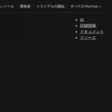
すべての Red Hat
ンソール
開発者
トライアルの開始
AI
サ
詳細情報
ポ
ドキュメント
ー
リソース
ト
テクノロジートピック
コ
AI/ML
ン
ソ
自動化
ー
Java
ル
Kubernetes
See all topics
開
発
者