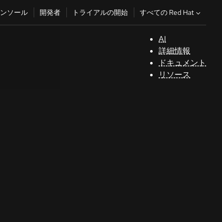
すべての Red Hat
ンソール
開発者
トライアルの開始
AI
サ
詳細情報
ポ
ドキュメント
ー
リソース
ト
コ
ン
ソ
ー
ル
開
発
者