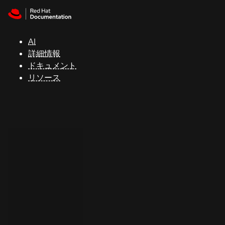
Skip to navigation
Skip to content
サ
ポ
ー
AI
ト
詳細情報
ドキュメント
リソース
コ
ン
ソ
ー
ル
開
発
者
ト
ラ