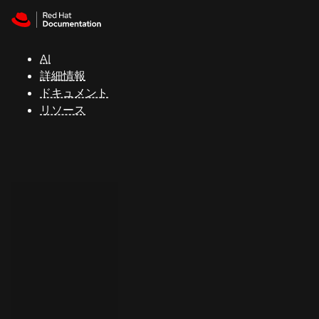
Skip to navigation
Skip to content
サ
ポ
ー
AI
ト
詳細情報
ドキュメント
リソース
コ
ン
ソ
ー
ル
開
発
者
ト
ラ