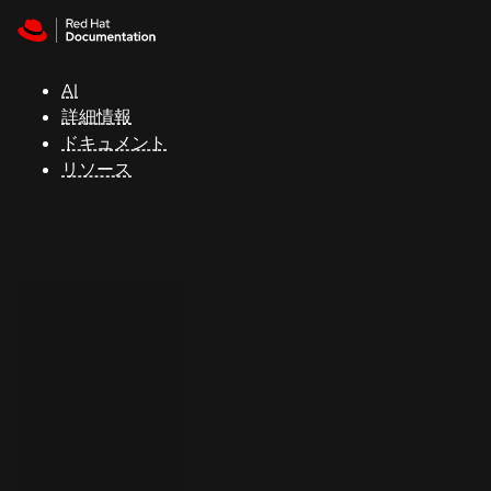
Skip to navigation
Skip to content
サ
ポ
ー
AI
ト
詳細情報
ドキュメント
リソース
コ
ン
ソ
ー
ル
開
発
者
ト
ラ