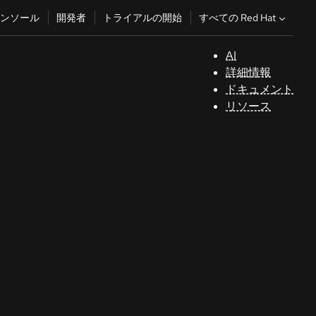
すべての Red Hat
ンソール
開発者
トライアルの開始
AI
サ
詳細情報
ポ
ドキュメント
ー
リソース
ト
コ
ン
ソ
ー
ル
開
発
者