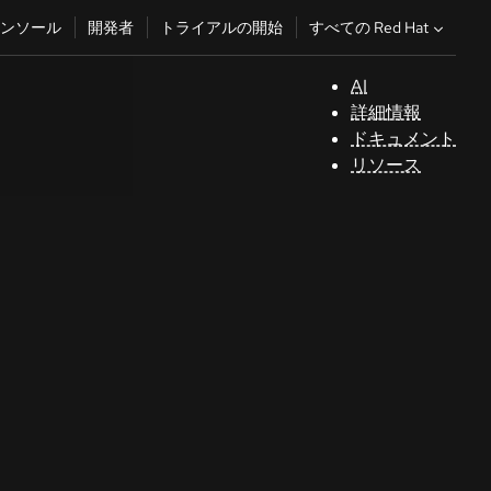
すべての Red Hat
ンソール
開発者
トライアルの開始
AI
サ
詳細情報
ポ
ドキュメント
ー
リソース
ト
コ
ン
ソ
ー
ル
開
発
者