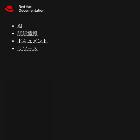
Skip to navigation
Skip to content
サ
ポ
ー
AI
ト
詳細情報
ドキュメント
リソース
コ
ン
ソ
ー
ル
開
発
者
ト
ラ