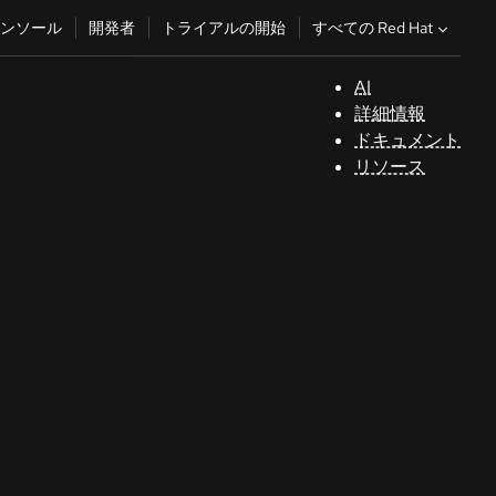
すべての Red Hat
ンソール
開発者
トライアルの開始
AI
サ
詳細情報
ポ
ドキュメント
ー
リソース
ト
コ
ン
ソ
ー
ル
開
発
者