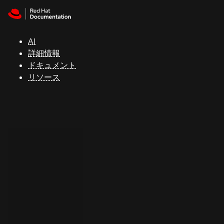
Skip to navigation
Skip to content
サ
ポ
ー
AI
ト
詳細情報
ドキュメント
リソース
コ
ン
ソ
ー
ル
開
発
者
ト
ラ