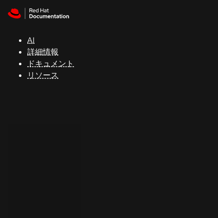
Skip to navigation
Skip to content
サ
ポ
ー
AI
ト
詳細情報
ドキュメント
リソース
コ
ン
ソ
ー
ル
開
発
者
ト
ラ