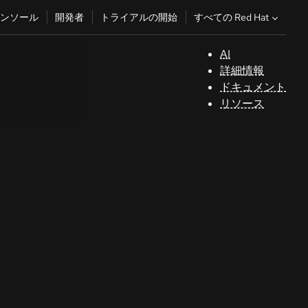
すべての Red Hat
ンソール
開発者
トライアルの開始
AI
サ
詳細情報
ポ
ドキュメント
ー
リソース
ト
コ
ン
ソ
ー
ル
開
発
者